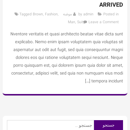
ARRIVED
Posted in
admin
by
موضه
,
Fashion
,
Brown
Tagged
on
Man
,
Suit
Leave a Comment
New
Nventore veritatis et quasi architecto beatae vitae dicta sunt
Man
Fashion
explicabo. Nemo enim ipsam voluptatem quia voluptas sit
Clothing
aspernatur aut odit aut fugit, sed quia consequuntur magni
Has
dolores eos qui ratione voluptatem sequi nesciunt. Neque
Arrived
porro quisquam est, qui dolorem ipsum quia dolor sit amet,
consectetur, adipisci velit, sed quia non numquam eius modi
tempora incidunt […]
جستجو