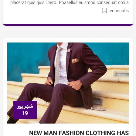
placerat quis quis libero. Phasellus euismod consequat orci a
venenatis. […]
شهریور
19
NEW MAN FASHION CLOTHING HAS