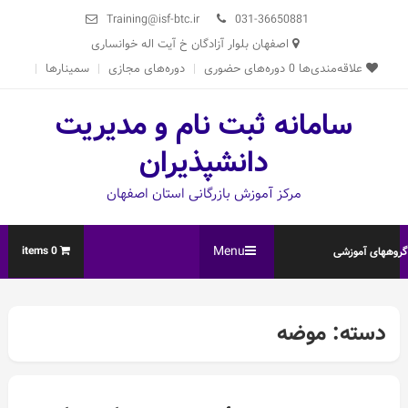
Ski
Training@isf-btc.ir
031-36650881
t
اصفهان بلوار آزادگان خ آیت اله خوانساری
conten
علاقه‌مندی‌ها
0
دوره‌های حضوری
دوره‌های مجازی
سمینارها
سامانه ثبت نام و مدیریت
دانشپذیران
مرکز آموزش بازرگانی استان اصفهان
Menu
0 items
روههای آموزشی
دسته:
موضه