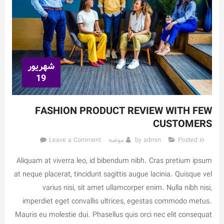
يوجد
شهریور
19
FASHION PRODUCT REVIEW WITH FEW
CUSTOMERS
on
Posted in
admin
by
موضه
Leave a Comment
Fashion
Aliquam at viverra leo, id bibendum nibh. Cras pretium ipsum
Product
Review
at neque placerat, tincidunt sagittis augue lacinia. Quisque vel
With
varius nisi, sit amet ullamcorper enim. Nulla nibh nisi,
Few
imperdiet eget convallis ultrices, egestas commodo metus.
Customers
Mauris eu molestie dui. Phasellus quis orci nec elit consequat