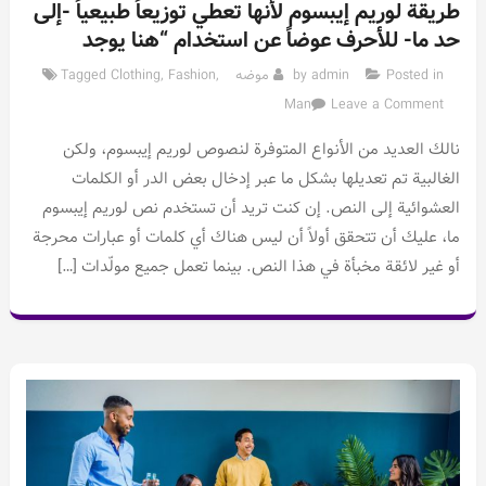
طريقة لوريم إيبسوم لأنها تعطي توزيعاَ طبيعياَ -إلى
حد ما- للأحرف عوضاً عن استخدام “هنا يوجد
Posted in
admin
by
موضه
,
Fashion
,
Clothing
Tagged
on
Man
Leave a Comment
طريقة
نالك العديد من الأنواع المتوفرة لنصوص لوريم إيبسوم، ولكن
لوريم
إيبسوم
الغالبية تم تعديلها بشكل ما عبر إدخال بعض الدر أو الكلمات
لأنها
العشوائية إلى النص. إن كنت تريد أن تستخدم نص لوريم إيبسوم
تعطي
ما، عليك أن تتحقق أولاً أن ليس هناك أي كلمات أو عبارات محرجة
توزيعاَ
أو غير لائقة مخبأة في هذا النص. بينما تعمل جميع مولّدات […]
طبيعياَ
-إلى
حد
ما-
للأحرف
عوضاً
عن
استخدام
“هنا