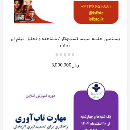
بیستمین جلسه سینما کسب‌وکار / مشاهده و تحلیل فیلم اِیر
(Air )
0
ریال
3,000,000
out
of
5