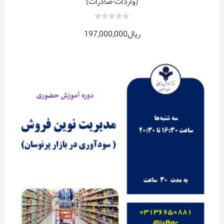
(واردات-صادرات)
0
ریال
197,000,000
out
of
5