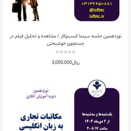
نوزدهمین جلسه سینما کسب‌وکار / مشاهده و تحلیل فیلم در
جستجوی خوشبختی
0
ریال
3,000,000
out
of
5