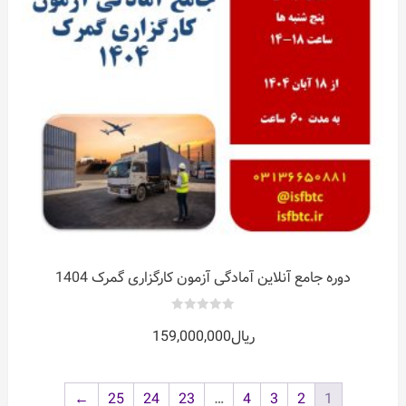
دوره جامع آنلاین آمادگی آزمون کارگزاری گمرک 1404
0
ریال
159,000,000
out
of
5
←
25
24
23
…
4
3
2
1