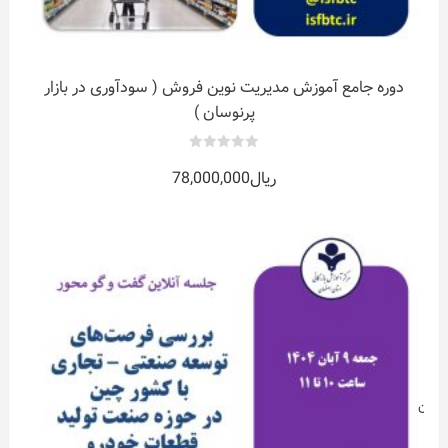
دوره جامع آموزش مدیریت نوین فروش ( سودآوری در بازار
پرنوسان )
0
ریال
78,000,000
out
of
5
اسان
س