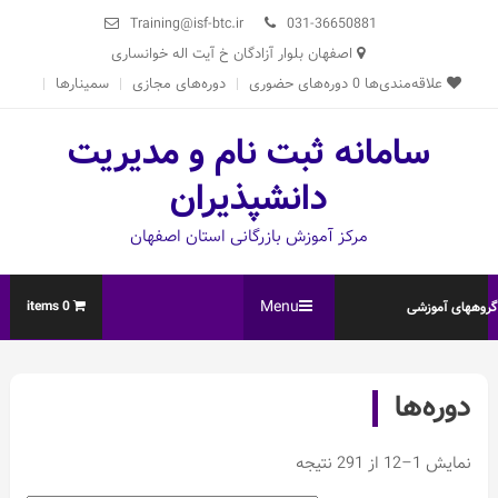
Ski
Training@isf-btc.ir
031-36650881
t
اصفهان بلوار آزادگان خ آیت اله خوانساری
conten
علاقه‌مندی‌ها
0
دوره‌های حضوری
دوره‌های مجازی
سمینارها
سامانه ثبت نام و مدیریت
دانشپذیران
مرکز آموزش بازرگانی استان اصفهان
Menu
0 items
روههای آموزشی
دوره‌ها
Sorted
نمایش 1–12 از 291 نتیجه
by