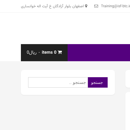
Training@isf-btc.i
اصفهان بلوار آزادگان خ آیت اله خوانساری
0 items
ریال0
جستجو
برای: