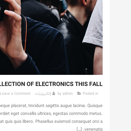
LECTION OF ELECTRONICS THIS FALL
Posted in
admin
by
إلكترونيات
Leave a Comment
eque placerat, tincidunt sagittis augue lacinia. Quisque
mperdiet eget convallis ultrices, egestas commodo metus.
rat quis quis libero. Phasellus euismod consequat orci a
venenatis. […]