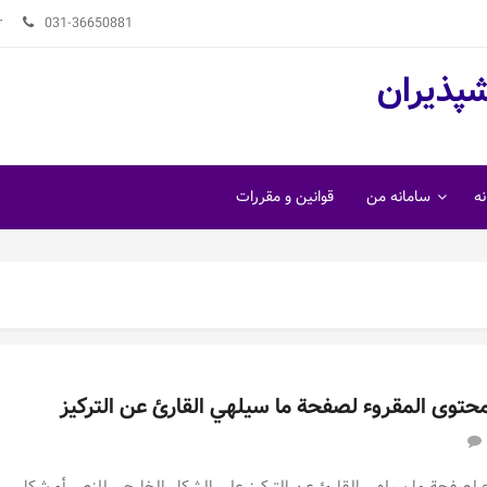
r
031-36650881
شپذیران
ه
سامانه من
قوانین و مقررات
توى المقروء لصفحة ما سيلهي القارئ عن التركيز
on
هناك