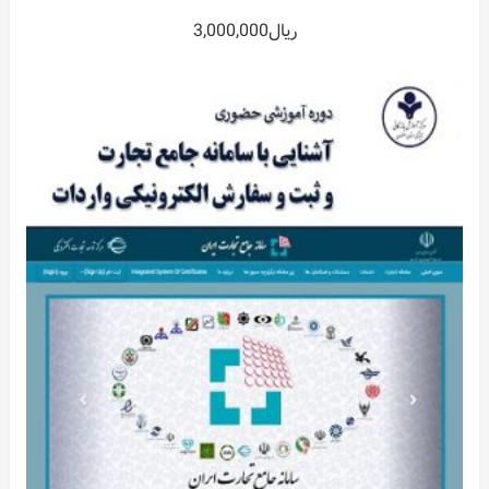
0
ریال
3,000,000
out
of
5