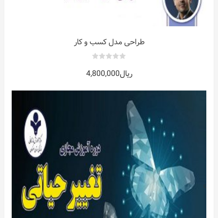
طراحی مدل کسب و کار
0
ریال
4,800,000
out
of
5
اسان
س