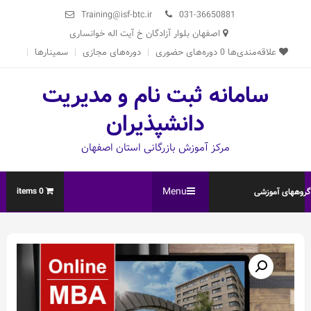
Ski
Training@isf-btc.ir
031-36650881
t
اصفهان بلوار آزادگان خ آیت اله خوانساری
conten
علاقه‌مندی‌ها
0
دوره‌های حضوری
دوره‌های مجازی
سمینارها
سامانه ثبت نام و مدیریت
دانشپذیران
مرکز آموزش بازرگانی استان اصفهان
Menu
0 items
روههای آموزشی