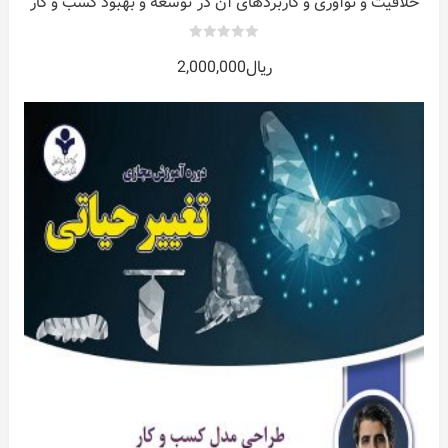
خلاقیت و نوآوری و کاربردهای آن در توسعه و بهبود کسب و کار
0
ریال
2,000,000
out
of
5