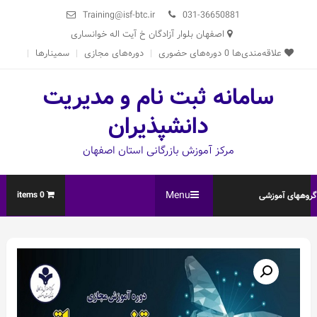
Ski
Training@isf-btc.ir
031-36650881
t
اصفهان بلوار آزادگان خ آیت اله خوانساری
conten
علاقه‌مندی‌ها
0
دوره‌های حضوری
دوره‌های مجازی
سمینارها
سامانه ثبت نام و مدیریت
دانشپذیران
مرکز آموزش بازرگانی استان اصفهان
Menu
0 items
روههای آموزشی