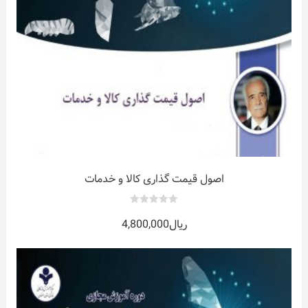
ر
اصول قیمت گذاری کالا و خدمات
0
ریال
4,800,000
out
of
5