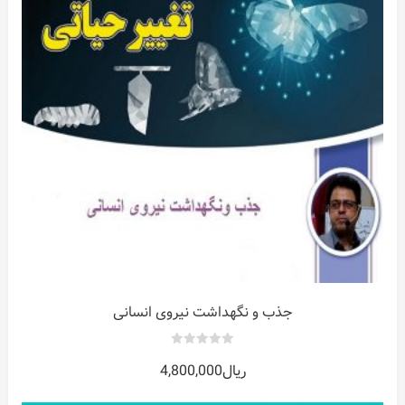
ات
ر
جذب و نگهداشت نیروی انسانی
0
ریال
4,800,000
out
of
5