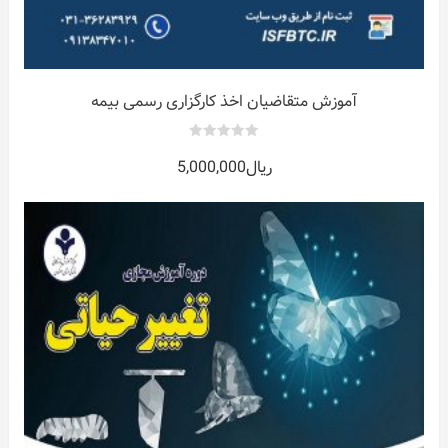
آموزش متقاضیان اخذ کارگزاری رسمی بیمه
0
ریال
5,000,000
out
of
5