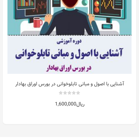
ر
آشنایی با اصول و مبانی تابلوخوانی در بورس اوراق بهادار
0
ریال
1,600,000
out
of
5