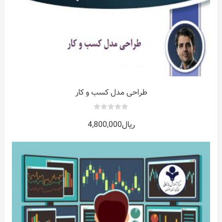
طراحی مدل کسب و کار
0
ریال
4,800,000
out
of
5
ات