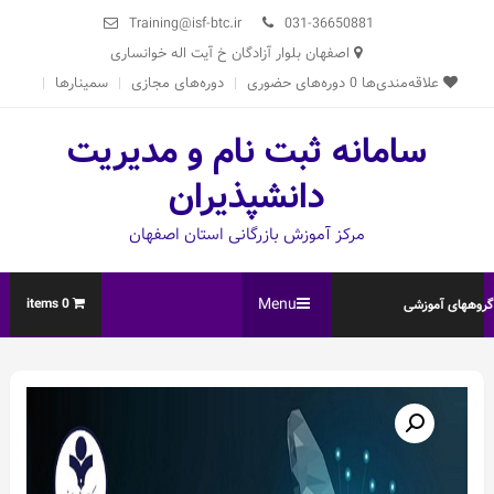
Ski
Training@isf-btc.ir
031-36650881
t
اصفهان بلوار آزادگان خ آیت اله خوانساری
conten
علاقه‌مندی‌ها
0
دوره‌های حضوری
دوره‌های مجازی
سمینارها
سامانه ثبت نام و مدیریت
دانشپذیران
مرکز آموزش بازرگانی استان اصفهان
Menu
0 items
روههای آموزشی