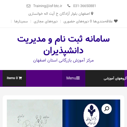
Ski
Training@isf-btc.ir
031-36650881
t
اصفهان بلوار آزادگان خ آیت اله خوانساری
conten
علاقه‌مندی‌ها
0
دوره‌های حضوری
دوره‌های مجازی
سمینارها
سامانه ثبت نام و مدیریت
دانشپذیران
مرکز آموزش بازرگانی استان اصفهان
Menu
0 items
روههای آموزشی