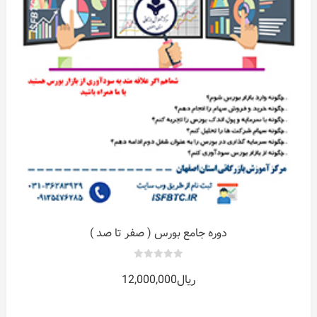
ات
ر
دوره جامع بورس ( صفر تا صد )
0
ریال
12,000,000
out
of
5