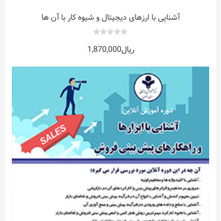
آشنایی با ارزهای دیجیتال و شیوه کار با آن ها
0
ریال
1,870,000
out
of
5
ات
ر