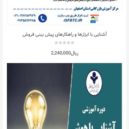
آشنایی با ابزارها و راهکارهای پیش بینی فروش
0
ریال
2,240,000
out
of
5
ات
ر