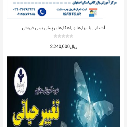
آشنایی با ابزارها و راهکارهای پیش بینی فروش
0
ریال
2,240,000
out
of
5
اسان
س