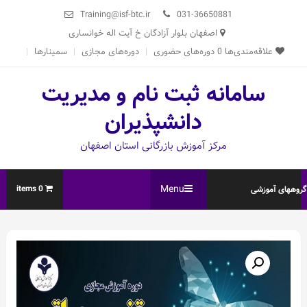
Ski
Training@isf-btc.ir
031-36650881
t
اصفهان بلوار آزادگان خ آیت اله خوانساری
conten
علاقه‌مندی‌ها
0
دوره‌های حضوری
دوره‌های مجازی
سمینارها
سامانه ثبت نام و مدیریت
دانشپذیران
مرکز آموزش بازرگانی استان اصفهان
Menu
0 items
روههای آموزشی