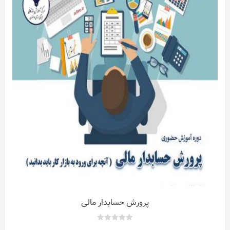
ات
ر
پرورش حسابدار مالی
0