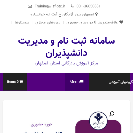
Ski
Training@isf-btc.ir
031-36650881
t
اصفهان بلوار آزادگان خ آیت اله خوانساری
conten
علاقه‌مندی‌ها
0
دوره‌های حضوری
دوره‌های مجازی
سمینارها
سامانه ثبت نام و مدیریت
دانشپذیران
مرکز آموزش بازرگانی استان اصفهان
Menu
0 items
روههای آموزشی