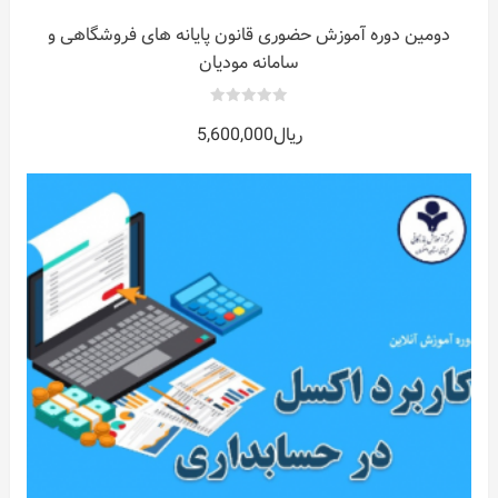
دومین دوره آموزش حضوری قانون پایانه های فروشگاهی و
سامانه مودیان
0
ریال
5,600,000
out
of
5
ات
ر