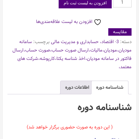
دوره
افزودن به لیست ثبت نام
آموزش
حضوری
افزودن به لیست علاقه‌مندی‌ها
قانون
مقایسه
پایانه
دسته:
3- اقتصاد، حسابداری و مدیریت مالی
برچسب:
سامانه
های
مودیان،مودیان،مالیات،ارسال صورت حساب،صورت حساب،ارسال
فروشگاهی
فاکتور در سامانه مودیان،اخذ شناسه یکتا،کارپوشه،شرکت های
و
معتمد،
سامانه
مودیان
عدد
شناسنامه دوره
اطلاعات دوره
شناسنامه دوره
( این دوره به صورت حضوری برگزار خواهد شد)