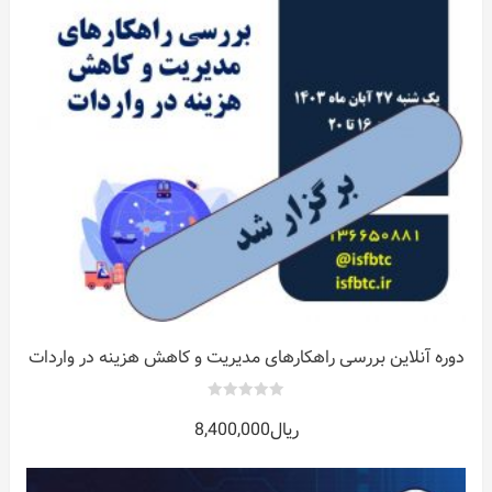
ات
ر
دوره آنلاین بررسی راهکارهای مدیریت و کاهش هزینه در واردات
0
ریال
8,400,000
out
of
5