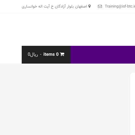
Training@isf-btc.i
اصفهان بلوار آزادگان خ آیت اله خوانساری
0 items
ریال0