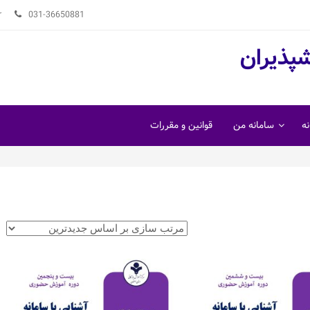
r
031-36650881
شپذیران
ه
سامانه من
قوانین و مقررات
اطلاعات