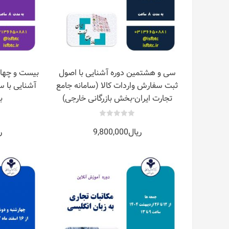
سی و هشتمین دوره آشنایی با اصول
بیست و چها
ثبت سفارش واردات کالا (سامانه جامع
آشنایی با 
تجارت ایران-بخش بازرگانی خارجی)
ب
0
ریال
9,800,000
ر
out
of
5