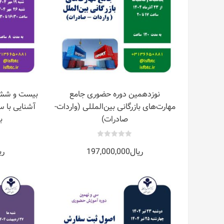
نوزدهمین دوره حضوری جامع
بیست و ششم
مهارت‌های بازرگانی بین‌المللی (واردات-
آشنایی با 
صادرات)
ب
0
ریال
197,000,000
ری
out
of
5
اطلاعات