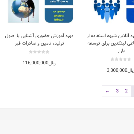
آنلاین شیوه استفاده از
دوره آموزش حضوری آشنایی با اصول
عی لینکدین برای توسعه
تولید، تامین و صادرات قیر
بازار
0
ریال
116,000,000
out
of
0
5
یال
3,800,000
out
of
5
←
3
2