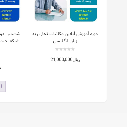
دوره آموزش آنلاین مکاتبات تجاری به
ششمین دوره 
زبان انگلیسی
شبکه اجتما
0
ریال
21,000,000
out
of
5
ر
1