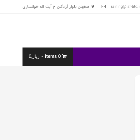
Training@isf-btc.i
اصفهان بلوار آزادگان خ آیت اله خوانساری
0 items
ریال0