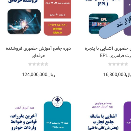
 حضوری آشنایی با پنجره
دوره جامع آموزش حضوری فروشنده
ت فرامرزی EPL
حرفه‌ای
0
0
ال
16,800,000
ریال
124,000,000
out
out
of
of
5
5