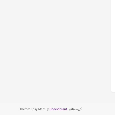
گروه متاکو
|
CodeVibrant
Theme: Easy-Mart By
.