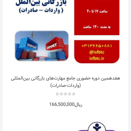
هفدهمین دوره حضوری جامع مهارت‌های بازرگانی بین‌المللی
(واردات-صادرات)
0
ریال
166,500,000
out
of
5