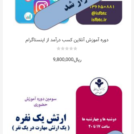
دوره آموزش آنلاین کسب درآمد از اینستاگرام
0
ریال
9,800,000
out
of
5