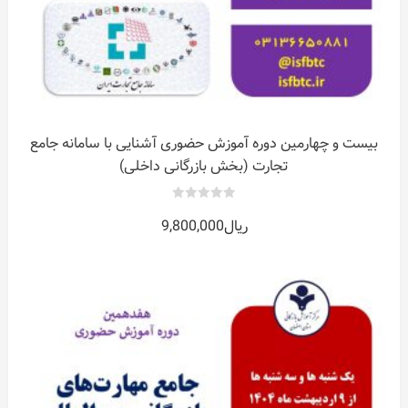
بیست و چهارمین دوره آموزش حضوری آشنایی با سامانه جامع
تجارت (بخش بازرگانی داخلی)
0
ریال
9,800,000
out
of
5