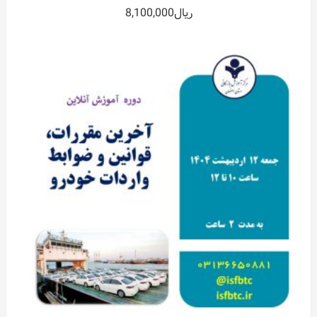
0
ریال
8,100,000
out
of
5