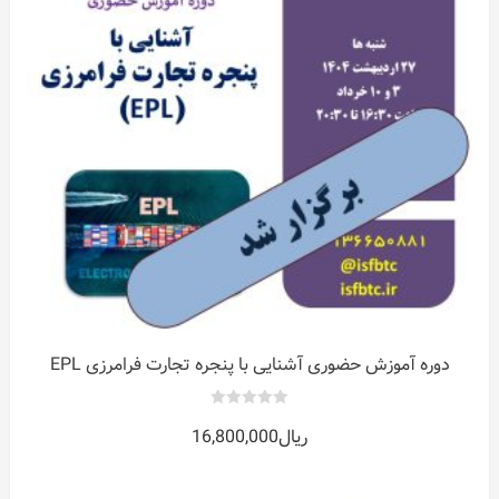
دوره آموزش حضوری آشنایی با پنجره تجارت فرامرزی EPL
0
ریال
16,800,000
out
of
5