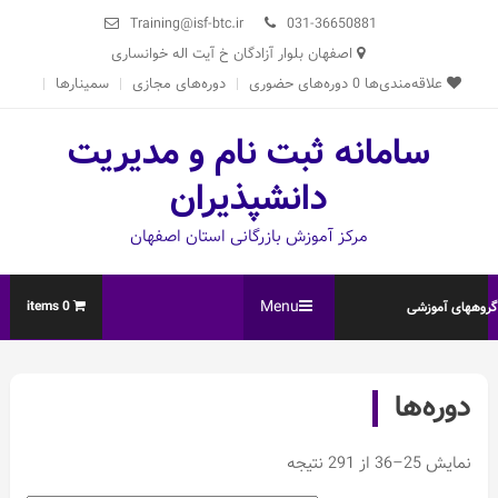
Ski
Training@isf-btc.ir
031-36650881
t
اصفهان بلوار آزادگان خ آیت اله خوانساری
conten
علاقه‌مندی‌ها
0
دوره‌های حضوری
دوره‌های مجازی
سمینارها
سامانه ثبت نام و مدیریت
دانشپذیران
مرکز آموزش بازرگانی استان اصفهان
Menu
0 items
روههای آموزشی
دوره‌ها
Sorted
نمایش 25–36 از 291 نتیجه
by