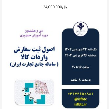
0
ریال
124,000,000
out
of
5