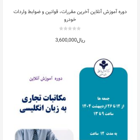
دوره آموزش آنلاین آخرین مقررات، قوانین و ضوابط واردات
خودرو
0
ریال
3,600,000
out
of
5