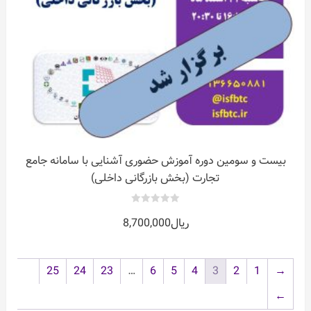
بیست و سومین دوره آموزش حضوری آشنایی با سامانه جامع
تجارت (بخش بازرگانی داخلی)
0
ریال
8,700,000
out
of
5
25
24
23
…
6
5
4
3
2
1
→
←