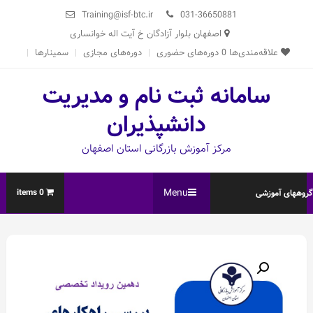
Ski
Training@isf-btc.ir
031-36650881
t
اصفهان بلوار آزادگان خ آیت اله خوانساری
conten
علاقه‌مندی‌ها
0
دوره‌های حضوری
دوره‌های مجازی
سمینارها
سامانه ثبت نام و مدیریت
دانشپذیران
مرکز آموزش بازرگانی استان اصفهان
Menu
0 items
روههای آموزشی