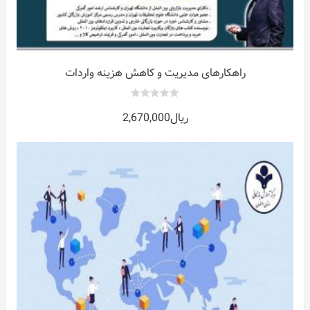
راهکارهای مدیریت و کاهش هزینه واردات
0
ریال
2,670,000
out
of
5