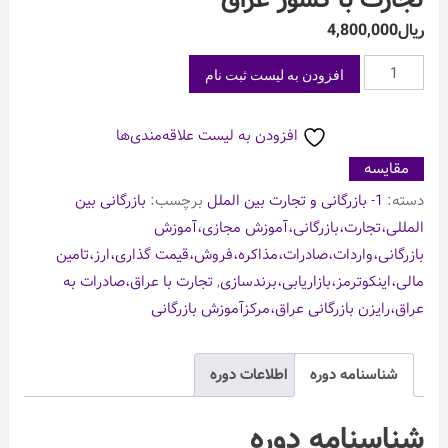
تجارت با کشور عراق
ریال
4,800,000
دهمین
افزودن به لیست ثبت نام
رویداد
تخصصی
افزودن به لیست علاقه‌مندی‌ها
بررسی
مقایسه
راهکارهای
دسته:
1- بازرگانی و تجارت بین الملل
برچسب:
بازرگانی بین
ورود
المللی،تجارت،بازرگانی،آموزش مجازی،آموزش
به
بازرگانی،واردات،صادرات،مذاکره،فروش،قیمت گذاری،ارز،تامین
بازارهای
مالی،اینکوترمز،بازاریابی،برندسازی
,
تجارت با عراق،صادرات به
هدف
عراق،رایزن بازرگانی عراق،مرکزآموزش بازرگانی
بین
المللی،راهکارهای
توسعه
شناسنامه دوره
اطلاعات دوره
و
بهبود
شناسنامه دوره
تجارت