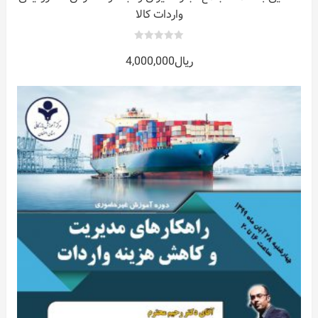
واردات کالا
0
ریال
4,000,000
out
of
5
ات
ر