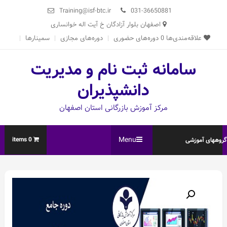
Ski
Training@isf-btc.ir
031-36650881
t
اصفهان بلوار آزادگان خ آیت اله خوانساری
conten
علاقه‌مندی‌ها
0
دوره‌های حضوری
دوره‌های مجازی
سمینارها
سامانه ثبت نام و مدیریت
دانشپذیران
مرکز آموزش بازرگانی استان اصفهان
Menu
0 items
روههای آموزشی