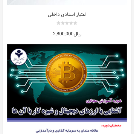
اعتبار اسنادی داخلی
0
ریال
2,800,000
out
of
5
ات
ر