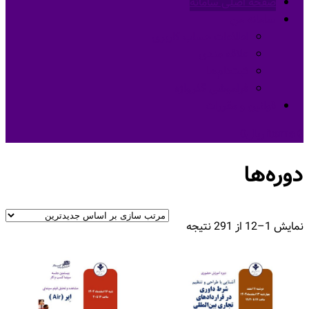
صفحه اصلی سامانه
سامانه من
اطلاعات حساب كاربری
علاقه مندی
ثبت‌نام‌ها
فراموشی گذرواژه
قوانین و مقررات
0 items
ریال0
دوره‌ها
Sorted
نمایش 1–12 از 291 نتیجه
by
latest