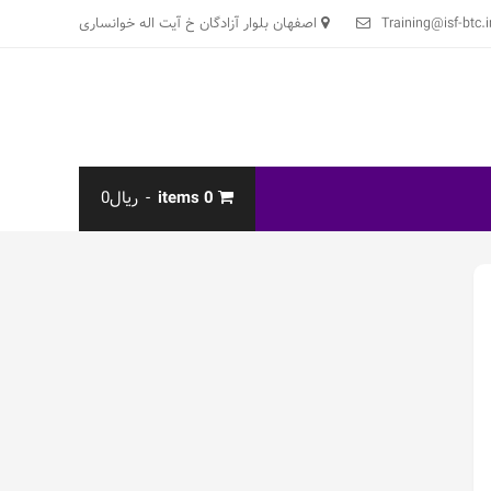
Training@isf-btc.i
اصفهان بلوار آزادگان خ آیت اله خوانساری
0 items
ریال0