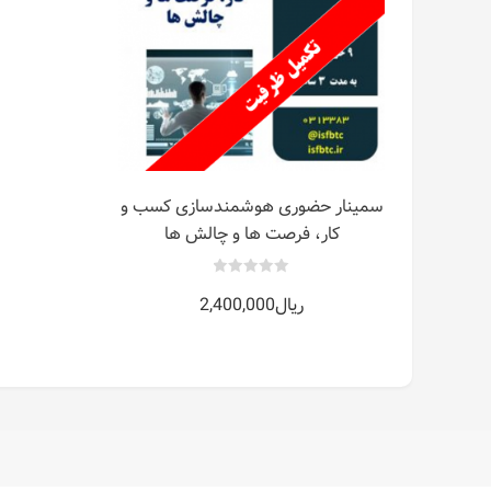
بیشتر
سمینار حضوری هوشمندسازی کسب و
کار، فرصت ها و چالش ها
0
ریال
2,400,000
out
of
5