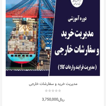
ات
ر
مدیریت خرید و سفارشات خارجی
0
ریال
3,750,000
out
of
5