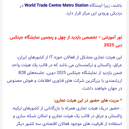
باشند، زیرا ایستگاه
World Trade Centre Metro Station
در
نزدیکی ورودی این مرکز قرار دارد.
تور آموزشی – تخصصی بازدید از چهل و پنجمین نمایشگاه جیتکس
دبی 2025
اين هيئت تجارى متشكل از فعالان حوزه IT از كشورهاى ايران،
عراق، پاكستان و تركمنستان مى باشد كه در قالب يك هيئت واحد
ضمن بازدید از نمایشگاه جیتکس 2025 دوبی، جلسه‌های B2B
ارزشمندى با بزرگترين شركت هاى فناورى اطلاعات و هوش مصنوعى
در جهان خواهند داشت.
* مزیت های حضور در این هیئت تجاری:
. حضور دریک هیئت تجاری همراه با بازرگانانی از کشورهای ترکیه،
پاکستان و عراق در قالب یک هیئت تجاری و امکان شبکه سازی و
استفاده از ظرفیت های موجود فعالان اقتصادی سه کشور دیگر