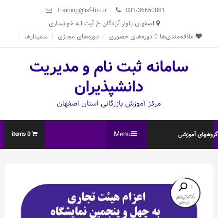
Ski
Training@isf-btc.ir
031-36650881
t
اصفهان بلوار آزادگان خ آیت اله خوانساری
conten
علاقه‌مندی‌ها
0
دوره‌های حضوری
دوره‌های مجازی
سمینارها
سامانه ثبت نام و مدیریت
دانشپذیران
مرکز آموزش بازرگانی استان اصفهان
Menu
0 items
روههای آموزشی