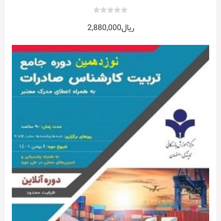
0
ریال
2,880,000
out
of
5